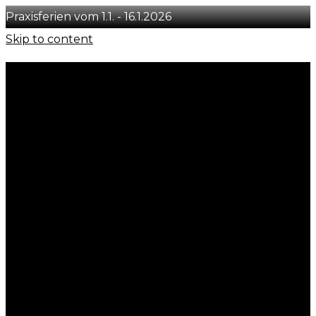
Praxisferien vom 1.1. - 16.1.2026
Skip to content
+41 78 231 29 50
info@concept-you.ch
Löwenstrasse 54, CH-8001 Zürich
Instagram