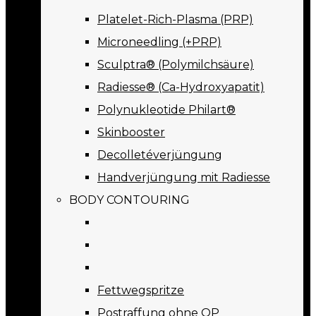
Platelet-Rich-Plasma (PRP)
Microneedling (+PRP)
Sculptra® (Polymilchsäure)
Radiesse® (Ca-Hydroxyapatit)
Polynukleotide Philart®
Skinbooster
Decolletéverjüngung
Handverjüngung mit Radiesse
BODY CONTOURING
Fettwegspritze
Postraffung ohne OP