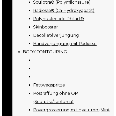
Sculptra® (Polymilchsäure)
Radiesse® (Ca-Hydroxyapatit)
Polynukleotide Philart®
Skinbooster
Decolletéverjüngung
Handverjüngung mit Radiesse
BODY CONTOURING
Fettwegspritze
Postraffung ohne OP
(Sculptra/Lanluma)
Povergrösserung mit Hyaluron (Mini-