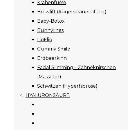
Krähenfüsse
Browlift (Augenbrauenlifting)
Baby-Botox
Bunnylines
LipFlip
Gummy Smile
Erdbeerkinn
Facial Slimming – Zähneknirschen
(Masseter)
Schwitzen (Hyperhidrose)
HYALURONSÄURE