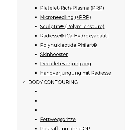
Platelet-Rich-Plasma (PRP)
Microneedling (+PRP)
Sculptra® (Polymilchsäure)
Radiesse® (Ca-Hydroxyapatit)
Polynukleotide Philart®
Skinbooster
Decolletéverjüngung
Handverjüngung mit Radiesse
BODY CONTOURING
Fettwegspritze
Postraffung ohne OP