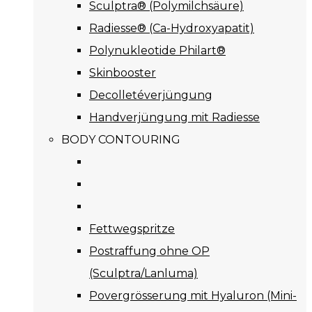
Sculptra® (Polymilchsäure)
Radiesse® (Ca-Hydroxyapatit)
Polynukleotide Philart®
Skinbooster
Decolletéverjüngung
Handverjüngung mit Radiesse
BODY CONTOURING
Fettwegspritze
Postraffung ohne OP
(Sculptra/Lanluma)
Povergrösserung mit Hyaluron (Mini-