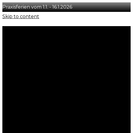
Praxisferien vom 1.1. - 16.1.2026
Skip to content
+41 78 231 29 50
info@concept-you.ch
Löwenstrasse 54, CH-8001 Zürich
Instagram