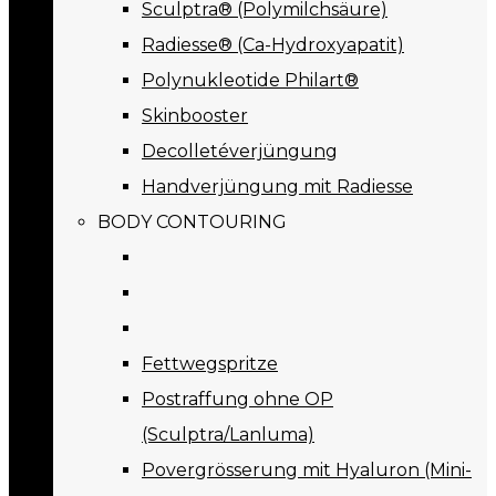
Sculptra® (Polymilchsäure)
Radiesse® (Ca-Hydroxyapatit)
Polynukleotide Philart®
Skinbooster
Decolletéverjüngung
Handverjüngung mit Radiesse
BODY CONTOURING
Fettwegspritze
Postraffung ohne OP
(Sculptra/Lanluma)
Povergrösserung mit Hyaluron (Mini-