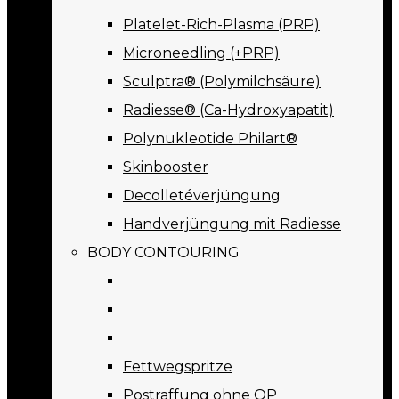
Platelet-Rich-Plasma (PRP)
Microneedling (+PRP)
Sculptra® (Polymilchsäure)
Radiesse® (Ca-Hydroxyapatit)
Polynukleotide Philart®
Skinbooster
Decolletéverjüngung
Handverjüngung mit Radiesse
BODY CONTOURING
Fettwegspritze
Postraffung ohne OP