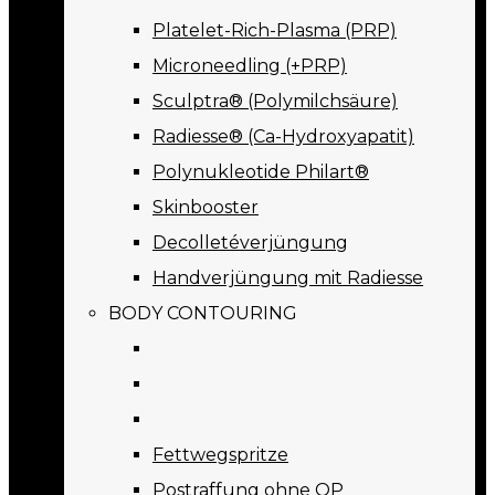
Platelet-Rich-Plasma (PRP)
Microneedling (+PRP)
Sculptra® (Polymilchsäure)
Radiesse® (Ca-Hydroxyapatit)
Polynukleotide Philart®
Skinbooster
Decolletéverjüngung
Handverjüngung mit Radiesse
BODY CONTOURING
Fettwegspritze
Postraffung ohne OP