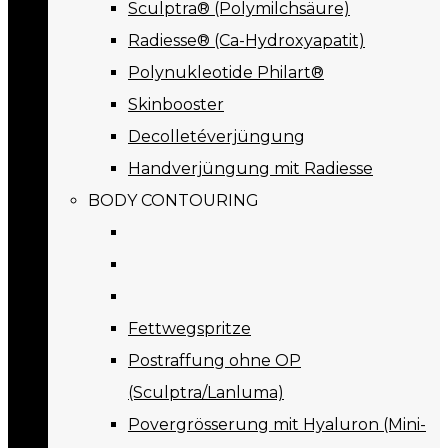
Sculptra® (Polymilchsäure)
Radiesse® (Ca-Hydroxyapatit)
Polynukleotide Philart®
Skinbooster
Decolletéverjüngung
Handverjüngung mit Radiesse
BODY CONTOURING
Fettwegspritze
Postraffung ohne OP
(Sculptra/Lanluma)
Povergrösserung mit Hyaluron (Mini-