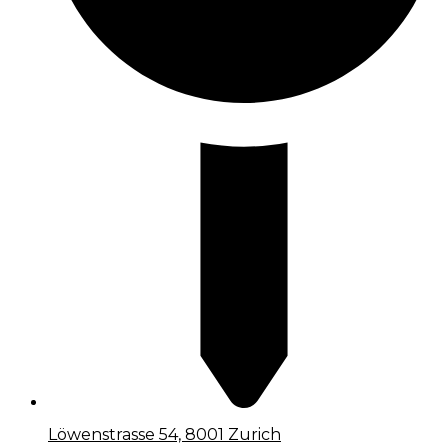
Löwenstrasse 54, 8001 Zurich​