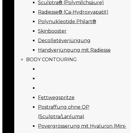
Sculptra® (Polymilchsäure)
Radiesse® (Ca-Hydroxyapatit)
Polynukleotide Philart®
Skinbooster
Decolletéverjüngung
Handverjüngung mit Radiesse
BODY CONTOURING
Fettwegspritze
Postraffung ohne OP
(Sculptra/Lanluma)
Povergrösserung mit Hyaluron (Mini-