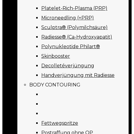
Platelet-Rich-Plasma (PRP)
Microneedling (+PRP)
Sculptra® (Polymilchsäure)
Radiesse® (Ca-Hydroxyapatit)
Polynukleotide Philart®
Skinbooster
Decolletéverjüngung
Handverjüngung mit Radiesse
BODY CONTOURING
Fettwegspritze
Postraffung ohne OP