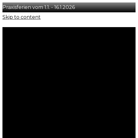
Praxisferien vom 1.1. - 16.1.2026
Skip to content
+41 78 231 29 50
info@concept-you.ch
Löwenstrasse 54, CH-8001 Zürich
Instagram