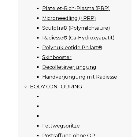
Platelet-Rich-Plasma (PRP)
Microneedling (+PRP)
Sculptra® (Polymilchsäure)
Radiesse® (Ca-Hydroxyapatit)
Polynukleotide Philart®
Skinbooster
Decolletéverjüngung
Handverjüngung mit Radiesse
BODY CONTOURING
Fettwegspritze
Postraffung ohne OP