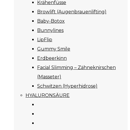
Krähenfüsse
Browlift (Augenbrauenlifting)
Baby-Botox
Bunnylines
LipFlip
Gummy Smile
Erdbeerkinn
Facial Slimming – Zähneknirschen
(Masseter)
Schwitzen (Hyperhidrose)
HYALURONSÄURE