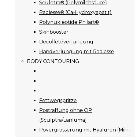
Sculptra® (Polymilchsäure)
Radiesse® (Ca-Hydroxyapatit)
Polynukleotide Philart®
Skinbooster
Decolletéverjüngung
Handverjüngung mit Radiesse
BODY CONTOURING
Fettwegspritze
Postraffung ohne OP
(Sculptra/Lanluma)
Povergrösserung mit Hyaluron (Mini-