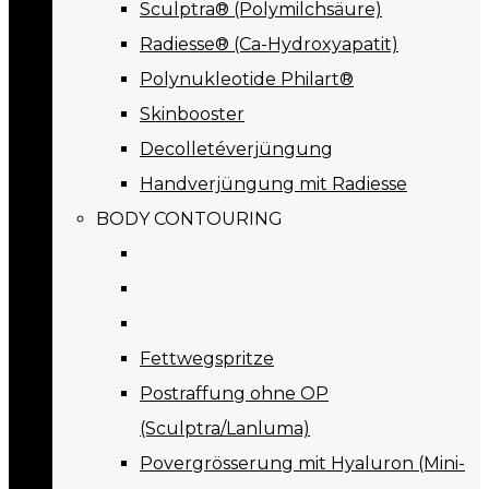
Sculptra® (Polymilchsäure)
Radiesse® (Ca-Hydroxyapatit)
Polynukleotide Philart®
Skinbooster
Decolletéverjüngung
Handverjüngung mit Radiesse
BODY CONTOURING
Fettwegspritze
Postraffung ohne OP
(Sculptra/Lanluma)
Povergrösserung mit Hyaluron (Mini-