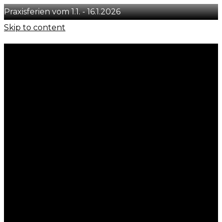
Praxisferien vom 1.1. - 16.1.2026
Skip to content
+41 78 231 29 50
info@concept-you.ch
Löwenstrasse 54, CH-8001 Zürich
Instagram