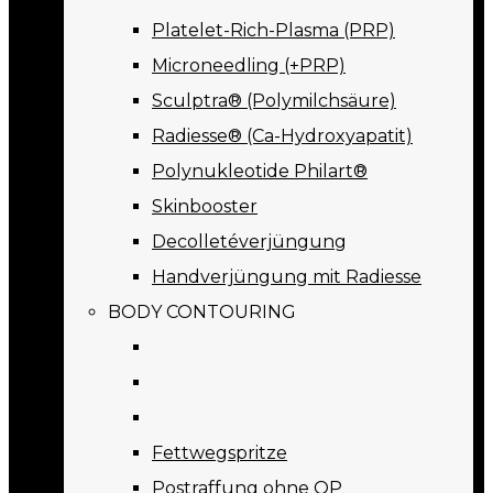
Platelet-Rich-Plasma (PRP)
Microneedling (+PRP)
Sculptra® (Polymilchsäure)
Radiesse® (Ca-Hydroxyapatit)
Polynukleotide Philart®
Skinbooster
Decolletéverjüngung
Handverjüngung mit Radiesse
BODY CONTOURING
Fettwegspritze
Postraffung ohne OP