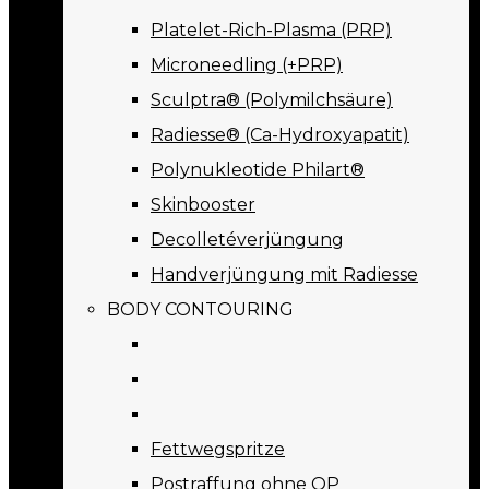
Platelet-Rich-Plasma (PRP)
Microneedling (+PRP)
Sculptra® (Polymilchsäure)
Radiesse® (Ca-Hydroxyapatit)
Polynukleotide Philart®
Skinbooster
Decolletéverjüngung
Handverjüngung mit Radiesse
BODY CONTOURING
Fettwegspritze
Postraffung ohne OP