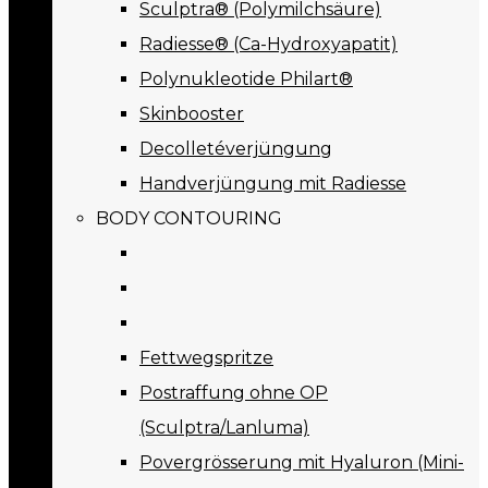
Sculptra® (Polymilchsäure)
Radiesse® (Ca-Hydroxyapatit)
Polynukleotide Philart®
Skinbooster
Decolletéverjüngung
Handverjüngung mit Radiesse
BODY CONTOURING
Fettwegspritze
Postraffung ohne OP
(Sculptra/Lanluma)
Povergrösserung mit Hyaluron (Mini-