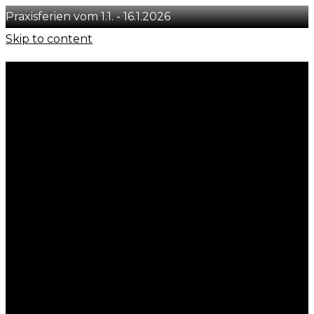
Praxisferien vom 1.1. - 16.1.2026
Skip to content
+41 78 231 29 50
info@concept-you.ch
Löwenstrasse 54, CH-8001 Zürich
Instagram