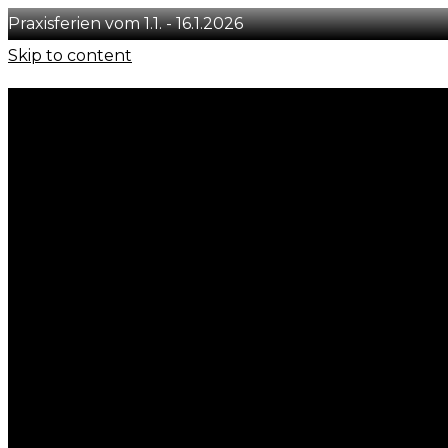
Praxisferien vom 1.1. - 16.1.2026
Skip to content
+41 78 231 29 50
info@concept-you.ch
Löwenstrasse 54, CH-8001 Zürich
Instagram