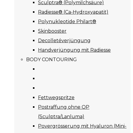
Sculptra® (Polymilchsäure)
Radiesse® (Ca-Hydroxyapatit)
Polynukleotide Philart®
Skinbooster
Decolletéverjüngung
Handverjüngung mit Radiesse
BODY CONTOURING
Fettwegspritze
Postraffung ohne OP
(Sculptra/Lanluma)
Povergrösserung mit Hyaluron (Mini-