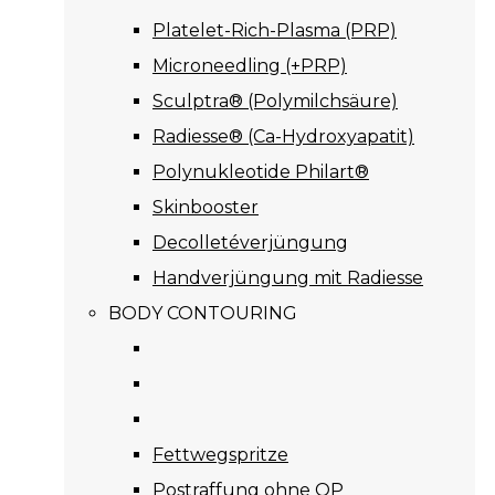
Platelet-Rich-Plasma (PRP)
Microneedling (+PRP)
Sculptra® (Polymilchsäure)
Radiesse® (Ca-Hydroxyapatit)
Polynukleotide Philart®
Skinbooster
Decolletéverjüngung
Handverjüngung mit Radiesse
BODY CONTOURING
Fettwegspritze
Postraffung ohne OP