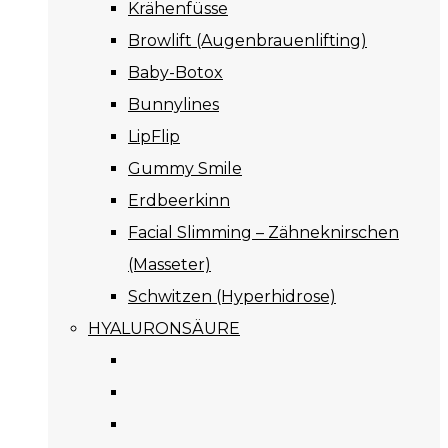
Krähenfüsse
Browlift (Augenbrauenlifting)
Baby-Botox
Bunnylines
LipFlip
Gummy Smile
Erdbeerkinn
Facial Slimming – Zähneknirschen
(Masseter)
Schwitzen (Hyperhidrose)
HYALURONSÄURE